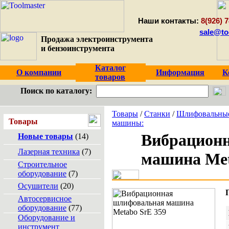
Наши контакты:
8(926) 7
sale@to
Продажа электроинструмента
и бензоинструмента
Каталог
О компании
Информация
К
товаров
Поиск по каталогу:
Товары
/
Станки
/
Шлифовальны
Товары
машины:
Вибрацион
Новые товары
(14)
Лазерная техника
(7)
машина Met
Строительное
оборудование
(7)
Осушители
(20)
Автосервисное
оборудование
(77)
Оборудование и
инструмент