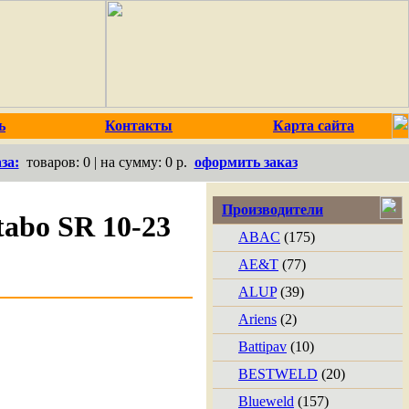
ь
Контакты
Карта сайта
за:
товаров:
0
| на сумму:
0 р.
оформить заказ
Производители
abo SR 10-23
ABAC
(175)
AE&T
(77)
ALUP
(39)
Ariens
(2)
Battipav
(10)
BESTWELD
(20)
Blueweld
(157)