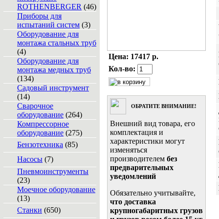
ROTHENBERGER
(46)
Приборы для
испытаний систем
(3)
Оборудование для
монтажа стальных труб
(4)
Цена:
17417 р.
Оборудование для
Кол-во:
монтажа медных труб
(134)
Садовый инструмент
(14)
Сварочное
ОБРАТИТЕ ВНИМАНИЕ!
оборудование
(264)
Внешний вид товара, его
Компрессорное
комплектация и
оборудование
(275)
характеристики могут
Бензотехника
(85)
изменяться
производителем
без
Насосы
(7)
предварительных
Пневмоинструменты
уведомлений
(23)
Моечное оборудование
Обязательно учитывайте,
(13)
что доставка
Станки
(650)
крупногабаритных грузов