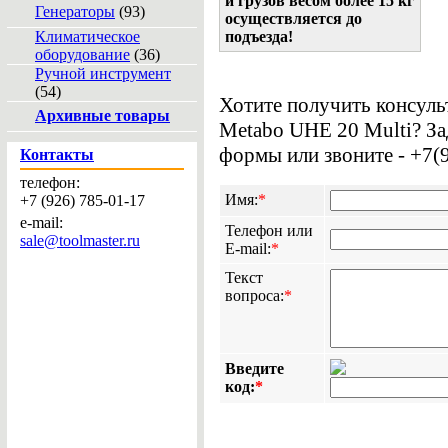
и грузов весом более 15 кг
Генераторы
(93)
осуществляется до
Климатическое
подъезда!
оборудование
(36)
Ручной инструмент
(54)
Хотите получить консул
Архивные товары
Metabo UHE 20 Multi? За
формы или звоните - +7(
Контакты
телефон:
Имя:
*
+7 (926) 785-01-17
e-mail:
Телефон или
sale@toolmaster.ru
E-mail:
*
Текст
вопроса:
*
Введите
код:
*