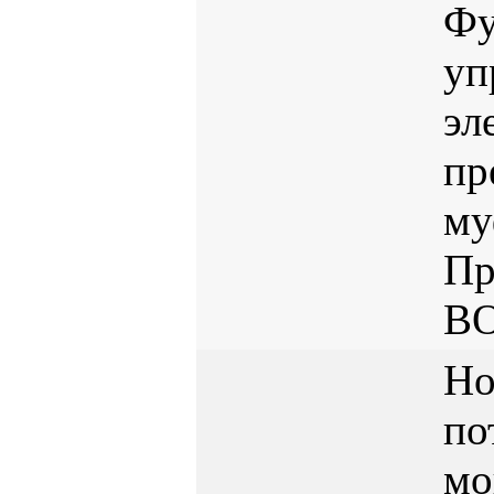
Фу
уп
эл
пр
му
Пр
B
Но
по
мо