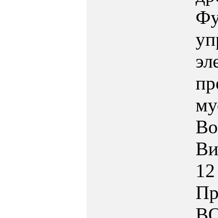
Фу
уп
эл
пр
му
Bo
Ви
12
Пр
B