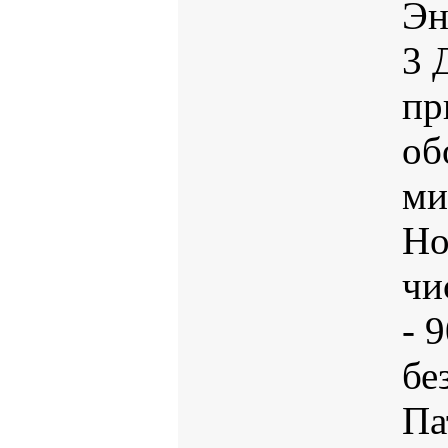
Эн
3
пр
об
ми
Но
чи
- 
бе
Па