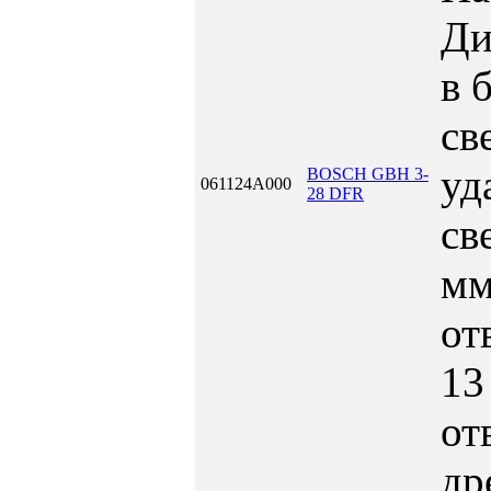
Ди
в 
св
уд
BOSCH GBH 3-
061124A000
28 DFR
св
м
от
13
от
др