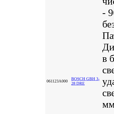
чи
- 
бе
Па
Ди
в 
св
уд
BOSCH GBH 3-
061123A000
28 DRE
св
м