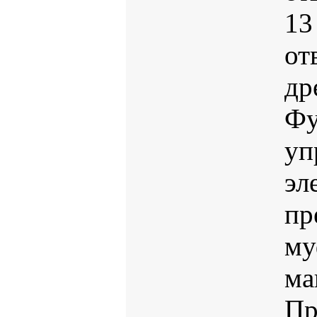
13
от
др
Фу
уп
эл
пр
му
ма
Пр