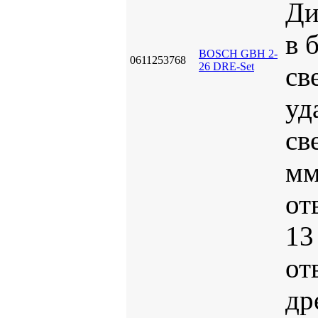
Ди
в 
BOSCH GBH 2-
0611253768
26 DRE-Set
св
уд
св
м
от
13
от
др