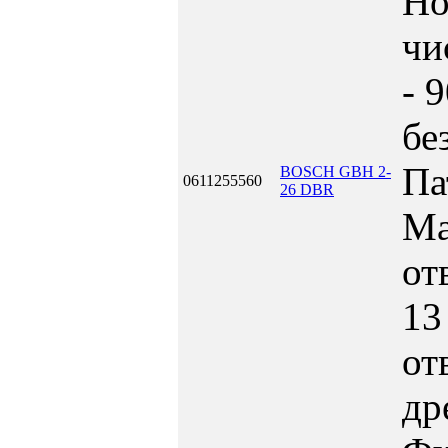
Но
чи
- 
бе
Па
BOSCH GBH 2-
0611255560
26 DBR
Ма
от
13
от
др