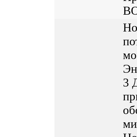
B
Но
по
мо
Эн
3
пр
об
ми