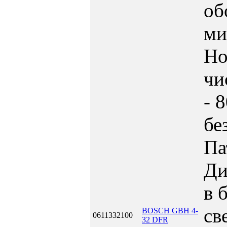
об
ми
Но
чи
- 
бе
Па
Ди
в 
св
BOSCH GBH 4-
0611332100
32 DFR