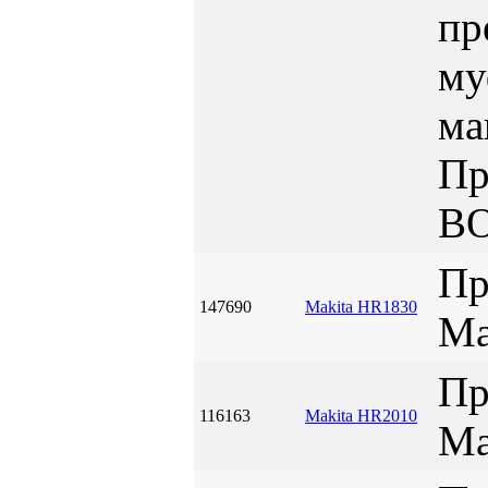
пр
му
ма
Пр
B
Пр
147690
Makita HR1830
Ma
Пр
116163
Makita HR2010
Ma