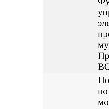
Фу
уп
эл
пр
му
Пр
B
Но
по
мо