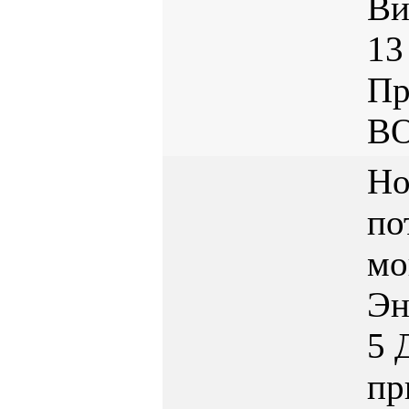
Ви
13
Пр
B
Но
по
мо
Эн
5
пр