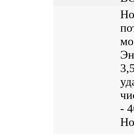
Но
по
мо
Эн
3,
уд
чи
- 
Но