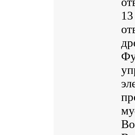
от
13
от
др
Фу
уп
эл
пр
му
Bo