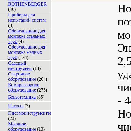
ROTHENBERGER
Но
(46)
Приборы для
по
испытаний систем
(3)
Оборудование для
мо
монтажа стальных
труб
(4)
Эн
Оборудование для
монтажа медных
2,
труб
(134)
Садовый
инструмент
(14)
уд
Сварочное
оборудование
(264)
чи
Компрессорное
оборудование
(275)
- 
Бензотехника
(85)
Насосы
(7)
Но
Пневмоинструменты
(23)
чи
Моечное
оборудование
(13)