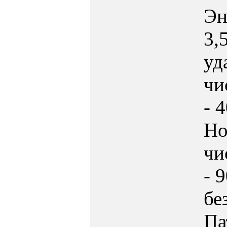
Эн
3,
уд
чи
- 
Но
чи
- 
бе
Па