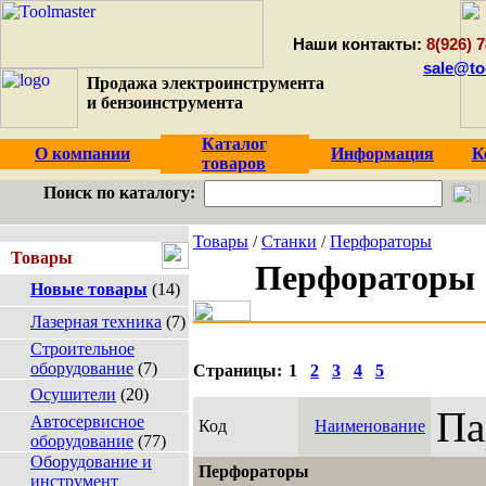
Наши контакты:
8(926) 7
sale@to
Продажа электроинструмента
и бензоинструмента
Каталог
О компании
Информация
К
товаров
Поиск по каталогу:
Товары
/
Станки
/
Перфораторы
Товары
Перфораторы
Новые товары
(14)
Лазерная техника
(7)
Строительное
оборудование
(7)
Страницы:
1
2
3
4
5
Осушители
(20)
Па
Автосервисное
Код
Наименование
оборудование
(77)
Оборудование и
Перфораторы
инструмент