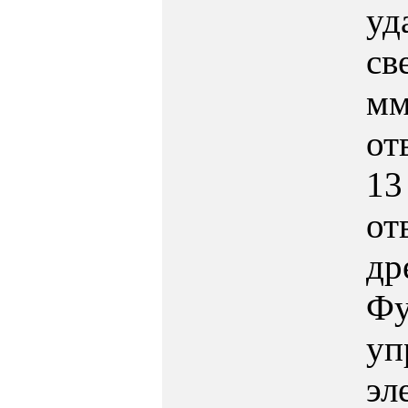
уд
св
м
от
13
от
др
Фу
уп
эл