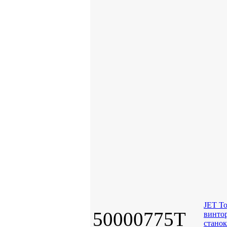
JET То
50000775T
винто
стано