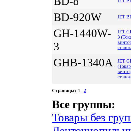
BD-8
JET B
BD-920W
JET B
GH-1440W-
JET G
3 (Ток
винто
3
станок
GHB-1340A
JET G
(Токар
винто
станок
Страницы:
1
2
Все группы:
Товары без гру
Ленточнопильн