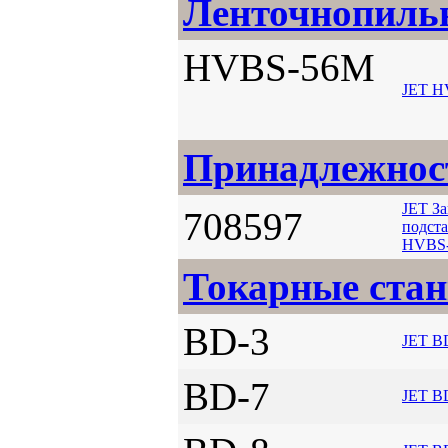
Ленточнопиль
HVBS-56M
JET H
Принадлежност
JET З
708597
подста
HVBS
Токарные ста
BD-3
JET B
BD-7
JET B