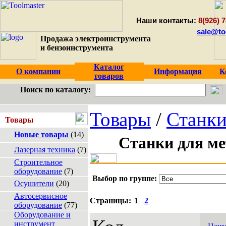
Наши контакты:
8(926) 7
sale@to
Продажа электроинструмента
и бензоинструмента
Каталог
О компании
Информация
К
товаров
Поиск по каталогу:
Товары
/
Станк
Товары
Новые товары
(14)
Станки для м
Лазерная техника
(7)
Строительное
оборудование
(7)
Выбор по группе:
Осушители
(20)
Автосервисное
Страницы:
1
2
оборудование
(77)
Оборудование и
инструмент