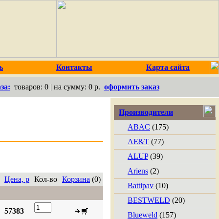
ь
Контакты
Карта сайта
за:
товаров:
0
| на сумму:
0 р.
оформить заказ
Производители
ABAC
(175)
AE&T
(77)
ALUP
(39)
Ariens
(2)
Цена, р
Кол-во
Корзина
(0)
Battipav
(10)
BESTWELD
(20)
57383
Blueweld
(157)