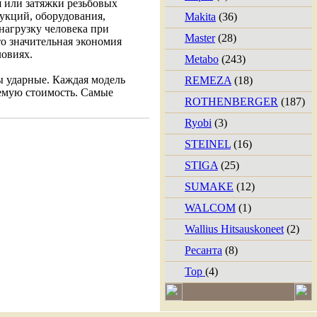
я или затяжки резьбовых
укций, оборудования,
Makita
(36)
нагрузку человека при
Master
(28)
о значительная экономия
ловиях.
Metabo
(243)
ы ударные. Каждая модель
REMEZA
(18)
лемую стоимость. Самые
ROTHENBERGER
(187)
Ryobi
(3)
STEINEL
(16)
STIGA
(25)
SUMAKE
(12)
WALCOM
(1)
Wallius Hitsauskoneet
(2)
Ресанта
(8)
Тор
(4)