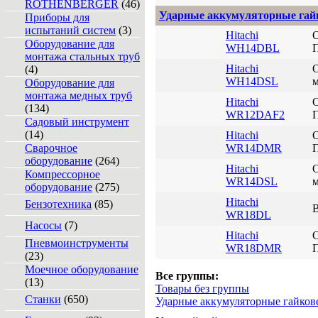
ROTHENBERGER
(46)
Ударные аккумуляторные гай
Приборы для
испытаний систем
(3)
Hitachi
Оборудование для
WH14DBL
П
монтажа стальных труб
Hitachi
(4)
WH14DSL
м
Оборудование для
монтажа медных труб
Hitachi
(134)
WR12DAF2
П
Садовый инструмент
(14)
Hitachi
Сварочное
WR14DMR
П
оборудование
(264)
Hitachi
Компрессорное
WR14DSL
м
оборудование
(275)
Hitachi
Бензотехника
(85)
В
WR18DL
Насосы
(7)
Hitachi
Пневмоинструменты
WR18DMR
П
(23)
Моечное оборудование
Все группы:
(13)
Товары без группы
Станки
(650)
Ударные аккумуляторные гайков