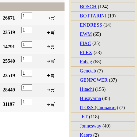
BOSCH
(124)
BOTTARINI
(19)
26671
ENDRESS
(14)
23519
EWM
(65)
FIAC
(25)
14791
FLEX
(23)
25540
Fubag
(68)
Genctab
(7)
23519
GENPOWER
(37)
Hitachi
(155)
28449
Husqvarna
(45)
31197
ITOSS (Словакия)
(7)
JET
(118)
Jonnesway
(40)
Kapro
(2)