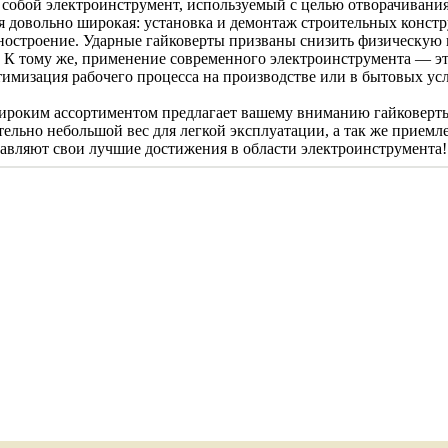
 собой электроинструмент, используемый с целью отворачивани
 довольно широкая: установка и демонтаж строительных констр
остроение. Ударные гайковерты призваны снизить физическую 
 К тому же, применение современного электроинструмента — эт
птимизация рабочего процесса на производстве или в бытовых ус
 широким ассортиментом предлагает вашему вниманию гайковерт
тельно небольшой вес для легкой эксплуатации, а так же прием
авляют свои лучшие достижения в области электроинструмента!