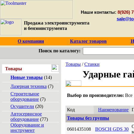
Наши контакты:
8(926) 7
sale@to
Продажа электроинструмента
и бензоинструмента
О компании
Каталог товаров
И
Поиск по каталогу:
Товары
/
Станки
Товары
Ударные га
Новые товары
(14)
Лазерная техника
(7)
Строительное
Выбор по производителю:
Все
оборудование
(7)
Осушители
(20)
Код
Наименование
Автосервисное
Товары без группы
оборудование
(77)
Оборудование и
0601435108
BOSCH GDS 30
инструмент
м