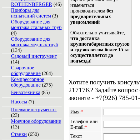
ROTHENBERGER
(46)
изменяться
Приборы для
производителем
без
испытаний систем
(3)
предварительных
Оборудование для
уведомлений
монтажа стальных труб
Обязательно учитывайте,
(4)
что доставка
Оборудование для
крупногабаритных грузов
монтажа медных труб
и грузов весом более 15 кг
(134)
осуществляется до
Садовый инструмент
подъезда!
(14)
Сварочное
оборудование
(264)
Компрессорное
Хотите получить консуль
оборудование
(275)
21717K? Задайте вопрос
Бензотехника
(85)
звоните - +7(926) 785-01
Насосы
(7)
Пневмоинструменты
Имя:
*
(23)
Моечное оборудование
Телефон или
(13)
E-mail:
*
Станки
(650)
Текст