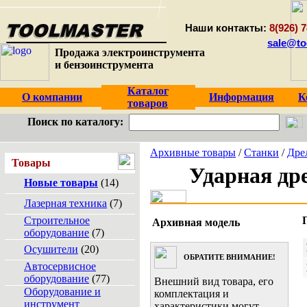
Наши контакты:
8(926) 7
sale@to
Продажа электроинструмента
и бензоинструмента
Каталог
О компании
Информация
К
товаров
Поиск по каталогу:
Архивные товары
/
Станки
/
Дре
Товары
Ударная др
Новые товары
(14)
Лазерная техника
(7)
Строительное
Архивная модель
оборудование
(7)
Осушители
(20)
ОБРАТИТЕ ВНИМАНИЕ!
Автосервисное
оборудование
(77)
Внешний вид товара, его
Оборудование и
комплектация и
инструмент
характеристики могут