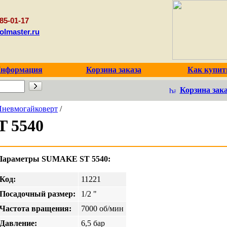
85-01-17
olmaster.ru
нформация
Корзина заказа
Как купит
Корзина зака
Пневмогайковерт
/
 5540
Параметры SUMAKE ST 5540:
Код:
11221
Посадочный размер:
1/2 "
Частота вращения:
7000 об/мин
Давление:
6,5 бар