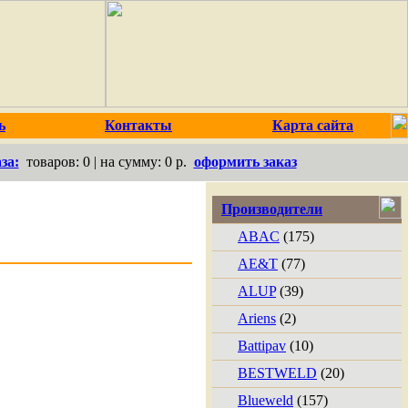
ь
Контакты
Карта сайта
за:
товаров:
0
| на сумму:
0 р.
оформить заказ
Производители
ABAC
(175)
AE&T
(77)
ALUP
(39)
Ariens
(2)
Battipav
(10)
BESTWELD
(20)
Blueweld
(157)