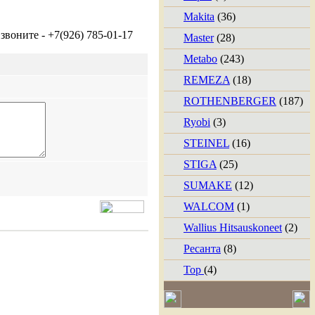
Makita
(36)
оните - +7(926) 785-01-17
Master
(28)
Metabo
(243)
REMEZA
(18)
ROTHENBERGER
(187)
Ryobi
(3)
STEINEL
(16)
STIGA
(25)
SUMAKE
(12)
WALCOM
(1)
Wallius Hitsauskoneet
(2)
Ресанта
(8)
Тор
(4)