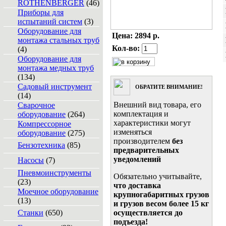
ROTHENBERGER
(46)
Приборы для
испытаний систем
(3)
Оборудование для
Цена:
2894 р.
монтажа стальных труб
Кол-во:
(4)
Оборудование для
монтажа медных труб
(134)
Садовый инструмент
ОБРАТИТЕ ВНИМАНИЕ!
(14)
Внешний вид товара, его
Сварочное
комплектация и
оборудование
(264)
характеристики могут
Компрессорное
изменяться
оборудование
(275)
производителем
без
Бензотехника
(85)
предварительных
уведомлений
Насосы
(7)
Пневмоинструменты
Обязательно учитывайте,
(23)
что доставка
Моечное оборудование
крупногабаритных грузов
(13)
и грузов весом более 15 кг
Станки
(650)
осуществляется до
подъезда!