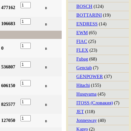
BOSCH
(124)
477162
BOTTARINI
(19)
106683
ENDRESS
(14)
EWM
(65)
FIAC
(25)
0
FLEX
(23)
Fubag
(68)
536807
Genctab
(7)
GENPOWER
(37)
Hitachi
(155)
606150
Husqvarna
(45)
ITOSS (Словакия)
(7)
825577
JET
(118)
127050
Jonnesway
(40)
Kapro
(2)