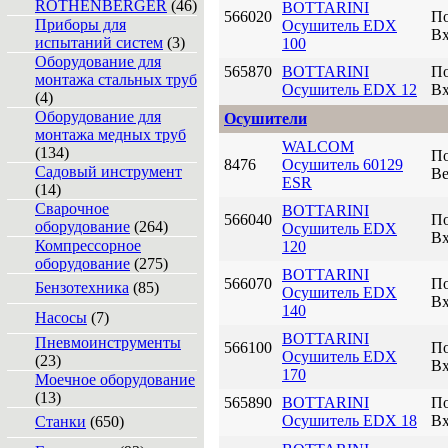
ROTHENBERGER
(46)
BOTTARINI
566020
По
Приборы для
Осушитель EDX
Вх
испытаний систем
(3)
100
Оборудование для
565870
BOTTARINI
По
монтажа стальных труб
Осушитель EDX 12
Вх
(4)
Оборудование для
Осушители
монтажа медных труб
WALCOM
(134)
По
8476
Осушитель 60129
Садовый инструмент
Ве
ESR
(14)
Сварочное
BOTTARINI
566040
По
оборудование
(264)
Осушитель EDX
Вх
Компрессорное
120
оборудование
(275)
BOTTARINI
566070
По
Бензотехника
(85)
Осушитель EDX
Вх
140
Насосы
(7)
BOTTARINI
Пневмоинструменты
566100
По
Осушитель EDX
(23)
Вх
170
Моечное оборудование
(13)
565890
BOTTARINI
По
Осушитель EDX 18
Вх
Станки
(650)