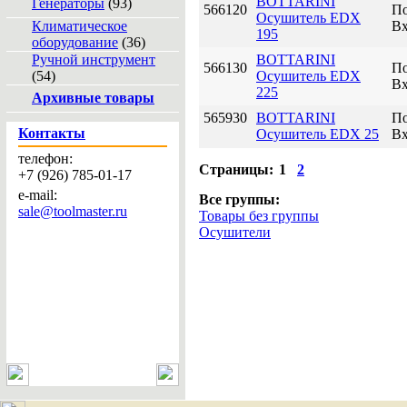
BOTTARINI
Генераторы
(93)
566120
По
Осушитель EDX
Климатическое
Вх
195
оборудование
(36)
Ручной инструмент
BOTTARINI
566130
По
(54)
Осушитель EDX
Вх
225
Архивные товары
565930
BOTTARINI
По
Контакты
Осушитель EDX 25
Вх
телефон:
Страницы:
1
2
+7 (926) 785-01-17
e-mail:
Все группы:
sale@toolmaster.ru
Товары без группы
Осушители