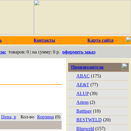
ь
Контакты
Карта сайта
за:
товаров:
0
| на сумму:
0 р.
оформить заказ
Производители
ABAC
(175)
AE&T
(77)
ALUP
(39)
Ariens
(2)
Battipav
(10)
Цена, р
Кол-во
Корзина
(0)
BESTWELD
(20)
Blueweld
(157)