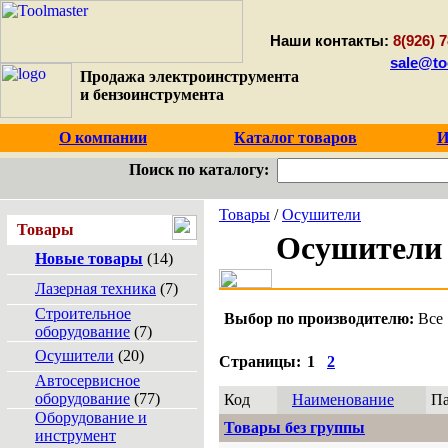
Наши контакты:
8(926) 7
sale@to
Продажа электроинструмента
и бензоинструмента
О компании
Каталог товаров
И
Поиск по каталогу:
Товары
/
Осушители
Товары
Осушители
Новые товары
(14)
Лазерная техника
(7)
Строительное
Выбор по производителю:
Все
оборудование
(7)
Осушители
(20)
Страницы:
1
2
Автосервисное
оборудование
(77)
Код
Наименование
П
Оборудование и
Товары без группы
инструмент