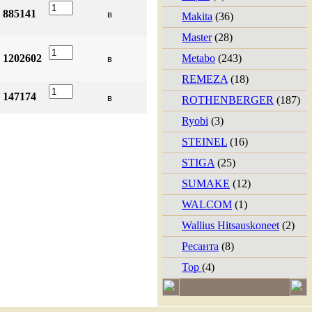
885141
Makita
(36)
Master
(28)
1202602
Metabo
(243)
REMEZA
(18)
147174
ROTHENBERGER
(187)
Ryobi
(3)
STEINEL
(16)
STIGA
(25)
SUMAKE
(12)
WALCOM
(1)
Wallius Hitsauskoneet
(2)
Ресанта
(8)
Тор
(4)