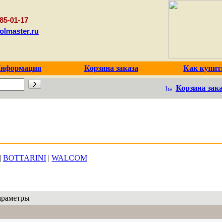
85-01-17
olmaster.ru
нформация
Корзина заказа
Как купит
Корзина зака
|
BOTTARINI
|
WALCOM
араметры