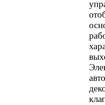
упр
ото
осн
раб
хар
вых
Эле
авт
дек
кла