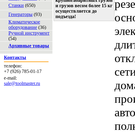
рез
крупногабаритных грузов
Станки
(650)
и грузов весом более 15 кг
осуществляется до
осн
Генераторы
(93)
подъезда!
Климатическое
эле
оборудование
(36)
Ручной инструмент
(54)
дли
Архивные товары
отк
Контакты
телефон:
сет
+7 (926) 785-01-17
e-mail:
дом
sale@toolmaster.ru
про
авт
пол