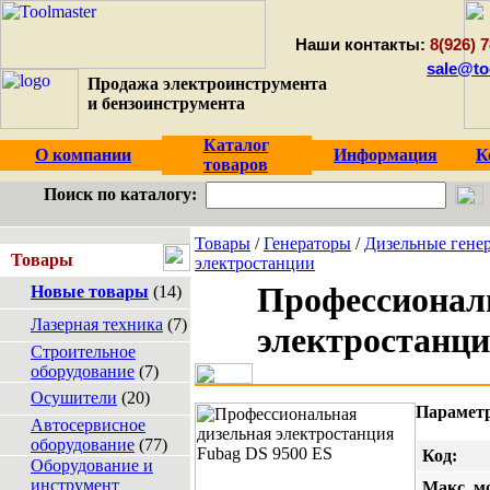
Наши контакты:
8(926) 7
sale@to
Продажа электроинструмента
и бензоинструмента
Каталог
О компании
Информация
К
товаров
Поиск по каталогу:
Товары
/
Генераторы
/
Дизельные гене
Товары
электростанции
Профессионал
Новые товары
(14)
Лазерная техника
(7)
электростанци
Строительное
оборудование
(7)
Осушители
(20)
Параметр
Автосервисное
оборудование
(77)
Код:
Оборудование и
инструмент
Макс. м