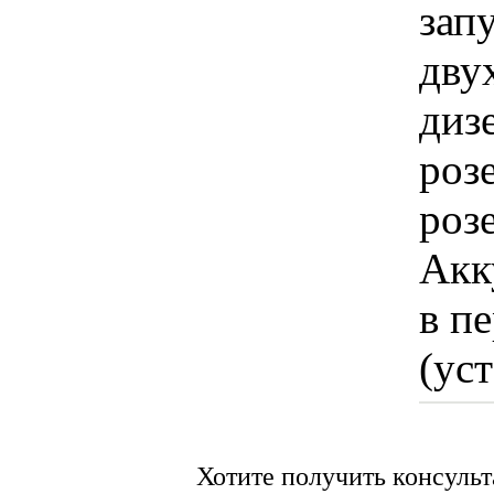
зап
дву
диз
роз
роз
Акк
в п
(ус
Хотите получить консуль