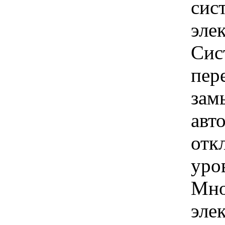
сис
эле
Сис
пер
зам
авт
отк
уро
Мно
эле