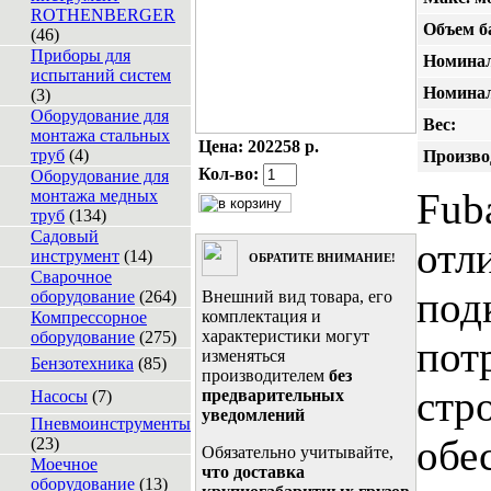
ROTHENBERGER
Объем б
(46)
Приборы для
Номинал
испытаний систем
Номинал
(3)
Оборудование для
Вес:
монтажа стальных
Цена:
202258 р.
труб
(4)
Произво
Кол-во:
Оборудование для
Fub
монтажа медных
труб
(134)
Садовый
отл
инструмент
(14)
ОБРАТИТЕ ВНИМАНИЕ!
Сварочное
под
оборудование
(264)
Внешний вид товара, его
комплектация и
Компрессорное
характеристики могут
оборудование
(275)
пот
изменяться
Бензотехника
(85)
производителем
без
стро
предварительных
Насосы
(7)
уведомлений
Пневмоинструменты
обе
(23)
Обязательно учитывайте,
Моечное
что доставка
оборудование
(13)