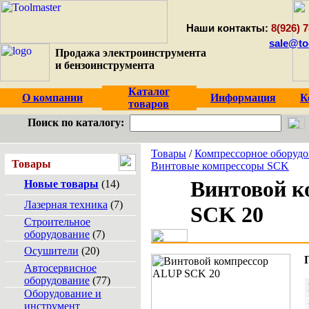
Наши контакты:
8(926) 7
sale@to
Продажа электроинструмента
и бензоинструмента
Каталог
О компании
Информация
К
товаров
Поиск по каталогу:
Товары
/
Компрессорное оборудо
Товары
Винтовые компрессоры SCK
Винтовой к
Новые товары
(14)
Лазерная техника
(7)
SCK 20
Строительное
оборудование
(7)
Осушители
(20)
Автосервисное
оборудование
(77)
Оборудование и
инструмент