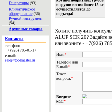
крупногабаритных грузов
Генераторы
(93)
и грузов весом более 15 кг
Климатическое
осуществляется до
оборудование
(36)
подъезда!
Ручной инструмент
(54)
Архивные товары
Хотите получить консул
ALUP SCK 20? Задайте в
Контакты
или звоните - +7(926) 78
телефон:
+7 (926) 785-01-17
Имя:
*
e-mail:
sale@toolmaster.ru
Телефон или
E-mail:
*
Текст
вопроса:
*
Введите
код:
*