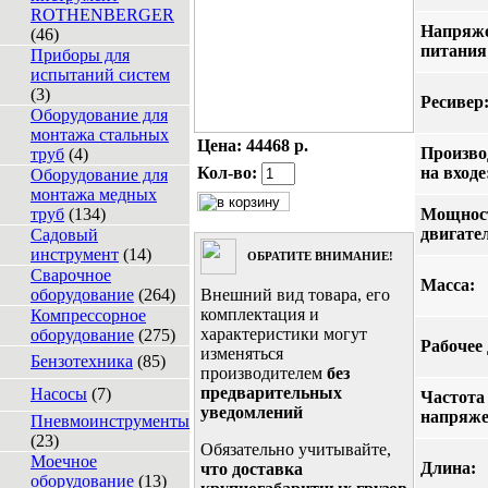
ROTHENBERGER
Напряж
(46)
питания
Приборы для
испытаний систем
(3)
Ресивер
Оборудование для
монтажа стальных
Цена:
44468 р.
Произво
труб
(4)
Кол-во:
на входе
Оборудование для
монтажа медных
труб
(134)
Мощнос
двигате
Садовый
инструмент
(14)
ОБРАТИТЕ ВНИМАНИЕ!
Сварочное
Масса:
оборудование
(264)
Внешний вид товара, его
комплектация и
Компрессорное
характеристики могут
оборудование
(275)
Рабочее
изменяться
Бензотехника
(85)
производителем
без
предварительных
Насосы
(7)
Частота
уведомлений
напряже
Пневмоинструменты
(23)
Обязательно учитывайте,
Моечное
Длина:
что доставка
оборудование
(13)