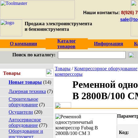
Наши контакты:
8(926) 7
sale@to
Продажа электроинструмента
и бензоинструмента
Каталог
О компании
Информация
К
товаров
Поиск по каталогу:
Товары
/
Компрессорное оборудование
Товары
компрессоры
Ременной одн
Новые товары
(14)
Лазерная техника
(7)
B 2800B/100 C
Строительное
оборудование
(7)
Осушители
(20)
Параметр
Автосервисное
оборудование
(77)
Оборудование и
Код:
инструмент