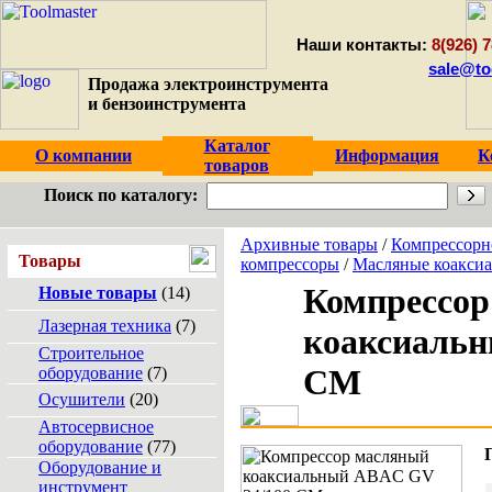
Наши контакты:
8(926) 7
sale@to
Продажа электроинструмента
и бензоинструмента
Каталог
О компании
Информация
К
товаров
Поиск по каталогу:
Архивные товары
/
Компрессорн
Товары
компрессоры
/
Масляные коакси
Компрессор
Новые товары
(14)
Лазерная техника
(7)
коаксиальн
Строительное
CM
оборудование
(7)
Осушители
(20)
Автосервисное
оборудование
(77)
Оборудование и
инструмент