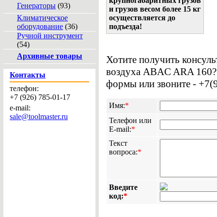
крупногабаритных грузов
Генераторы
(93)
и грузов весом более 15 кг
Климатическое
осуществляется до
оборудование
(36)
подъезда!
Ручной инструмент
(54)
Архивные товары
Хотите получить консуль
воздуха ABAC ARA 160? 
Контакты
формы или звоните - +7(
телефон:
+7 (926) 785-01-17
Имя:
*
e-mail:
sale@toolmaster.ru
Телефон или
E-mail:
*
Текст
вопроса:
*
Введите
код:
*