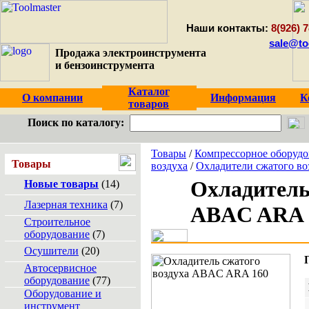
Наши контакты:
8(926) 7
sale@to
Продажа электроинструмента
и бензоинструмента
Каталог
О компании
Информация
К
товаров
Поиск по каталогу:
Товары
/
Компрессорное оборудо
Товары
воздуха
/
Охладители сжатого во
Охладитель
Новые товары
(14)
Лазерная техника
(7)
ABAC ARA 
Строительное
оборудование
(7)
Осушители
(20)
Автосервисное
оборудование
(77)
Оборудование и
инструмент