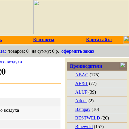
ь
Контакты
Карта сайта
за:
товаров:
0
| на сумму:
0 р.
оформить заказ
го воздуха
Производители
20
ABAC
(175)
AE&T
(77)
ALUP
(39)
Ariens
(2)
Battipav
(10)
о воздуха
BESTWELD
(20)
Blueweld
(157)