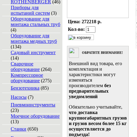
ROTHENBERGER
(46)
Приборы для
испытаний систем
(3)
Оборудование для
Цена:
272218 р.
монтажа стальных труб
Кол-во:
(4)
Оборудование для
монтажа медных труб
(134)
Садовый инструмент
ОБРАТИТЕ ВНИМАНИЕ!
(14)
Внешний вид товара, его
Сварочное
комплектация и
оборудование
(264)
характеристики могут
Компрессорное
изменяться
оборудование
(275)
производителем
без
Бензотехника
(85)
предварительных
уведомлений
Насосы
(7)
Пневмоинструменты
Обязательно учитывайте,
(23)
что доставка
Моечное оборудование
крупногабаритных грузов
(13)
и грузов весом более 15 кг
Станки
(650)
осуществляется до
подъезда!