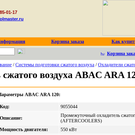
85-01-17
olmaster.ru
нформация
Корзина заказа
Как купит
Корзина зака
вание
/
Системы подготовки сжатого воздуха
/
Охладители сжато
 сжатого воздуха ABAC ARA 1
Параметры ABAC ARA 120:
Код:
9055044
Промежуточный охладитель сжатог
Описание:
(AFTERCOOLERS)
Мощность двигателя:
550 кВт