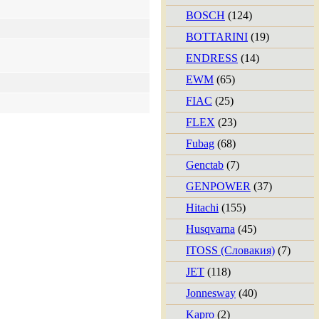
BOSCH
(124)
BOTTARINI
(19)
ENDRESS
(14)
EWM
(65)
FIAC
(25)
FLEX
(23)
Fubag
(68)
Genctab
(7)
GENPOWER
(37)
Hitachi
(155)
Husqvarna
(45)
ITOSS (Словакия)
(7)
JET
(118)
Jonnesway
(40)
Kapro
(2)