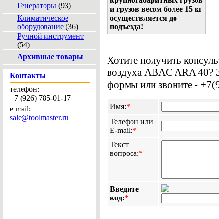
крупногабаритных грузов
Генераторы
(93)
и грузов весом более 15 кг
Климатическое
осуществляется до
оборудование
(36)
подъезда!
Ручной инструмент
(54)
Архивные товары
Хотите получить консуль
воздуха ABAC ARA 40? З
Контакты
формы или звоните - +7(
телефон:
+7 (926) 785-01-17
Имя:
*
e-mail:
sale@toolmaster.ru
Телефон или
E-mail:
*
Текст
вопроса:
*
Введите
код:
*