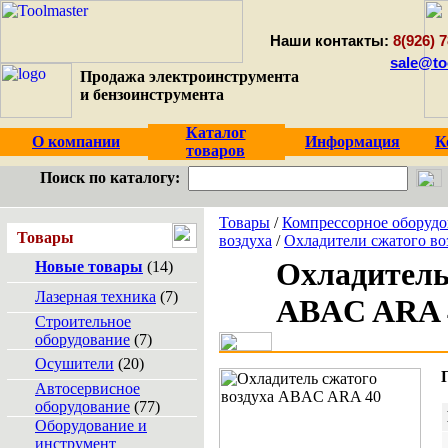
Наши контакты:
8(926) 7
sale@to
Продажа электроинструмента
и бензоинструмента
Каталог
О компании
Информация
К
товаров
Поиск по каталогу:
Товары
/
Компрессорное оборудо
Товары
воздуха
/
Охладители сжатого во
Охладитель
Новые товары
(14)
Лазерная техника
(7)
ABAC ARA 
Строительное
оборудование
(7)
Осушители
(20)
Автосервисное
оборудование
(77)
Оборудование и
инструмент