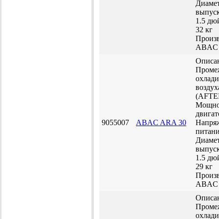
Диаме
выпуск
1.5 д
32 кг
Произв
ABAC
Описа
Проме
охлади
воздух
(AFT
Мощно
двигат
9055007
ABAC ARA 30
Напря
питани
Диаме
выпуск
1.5 д
29 кг
Произв
ABAC
Описа
Проме
охлади