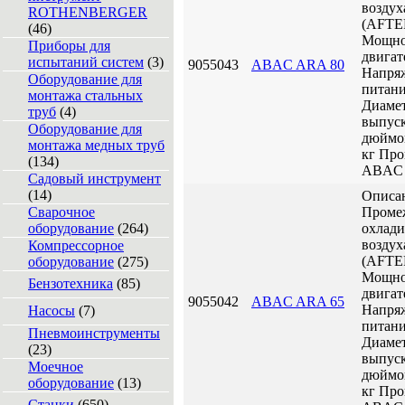
воздух
ROTHENBERGER
(AFT
(46)
Мощно
Приборы для
двигат
испытаний систем
(3)
9055043
ABAC ARA 80
Напря
Оборудование для
питани
монтажа стальных
Диаме
труб
(4)
выпуск
Оборудование для
дюйм
монтажа медных труб
кг
Про
(134)
ABAC
Садовый инструмент
(14)
Описа
Сварочное
Проме
оборудование
(264)
охлади
воздух
Компрессорное
(AFT
оборудование
(275)
Мощно
Бензотехника
(85)
двигат
9055042
ABAC ARA 65
Напря
Насосы
(7)
питани
Пневмоинструменты
Диаме
(23)
выпуск
Моечное
дюйм
оборудование
(13)
кг
Про
Станки
(650)