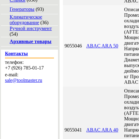
ABAC
Генераторы
(93)
Описа
Проме
Климатическое
охлади
оборудование
(36)
воздух
Ручной инструмент
(AFT
(54)
Мощно
Архивные товары
двигат
9055046
ABAC ARA 50
Напря
Контакты
питани
Диаме
телефон:
выпуск
+7 (926) 785-01-17
дюйм
e-mail:
кг
Про
sale@toolmaster.ru
ABAC
Описа
Проме
охлади
воздух
(AFT
Мощно
двигат
9055041
ABAC ARA 40
Напря
питани