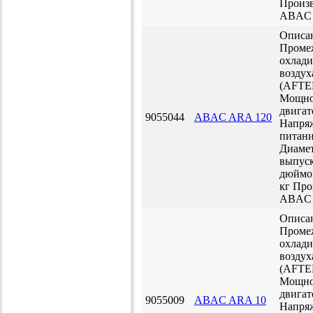
Произв
ABAC
Описа
Проме
охлади
воздух
(AFT
Мощно
двигат
9055044
ABAC ARA 120
Напря
питани
Диаме
выпуск
дюйм
кг
Про
ABAC
Описа
Проме
охлади
воздух
(AFT
Мощно
двигат
9055009
ABAC ARA 10
Напря