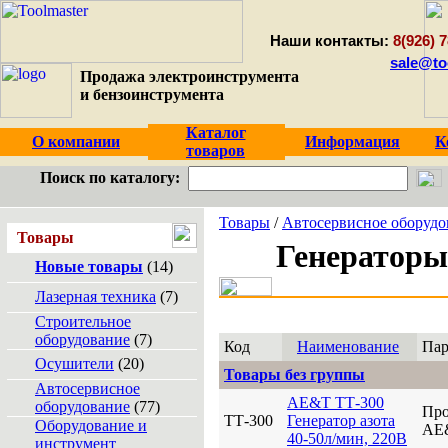
Наши контакты:
8(926) 7
sale@to
Продажа электроинструмента
и бензоинструмента
Каталог
О компании
Информация
К
товаров
Поиск по каталогу:
Товары
/
Автосервисное оборудо
Товары
Генераторы
Новые товары
(14)
Лазерная техника
(7)
Строительное
оборудование
(7)
Код
Наименование
Пар
Осушители
(20)
Товары без группы
Автосервисное
AE&T ТТ-300
оборудование
(77)
Про
ТТ-300
Генератор азота
Оборудование и
AE
40-50л/мин, 220В
инструмент