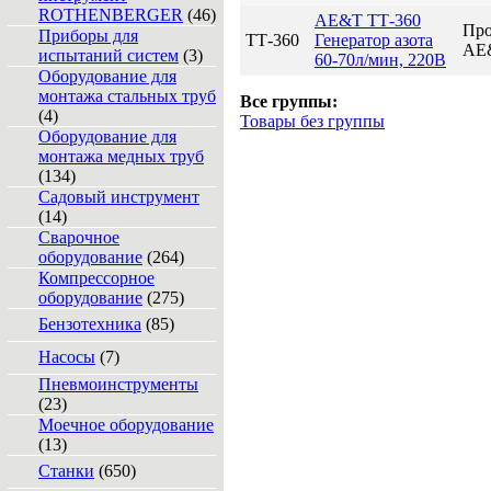
ROTHENBERGER
(46)
AE&T ТТ-360
Про
Приборы для
ТТ-360
Генератор азота
AE
испытаний систем
(3)
60-70л/мин, 220В
Оборудование для
монтажа стальных труб
Все группы:
(4)
Товары без группы
Оборудование для
монтажа медных труб
(134)
Садовый инструмент
(14)
Сварочное
оборудование
(264)
Компрессорное
оборудование
(275)
Бензотехника
(85)
Насосы
(7)
Пневмоинструменты
(23)
Моечное оборудование
(13)
Станки
(650)