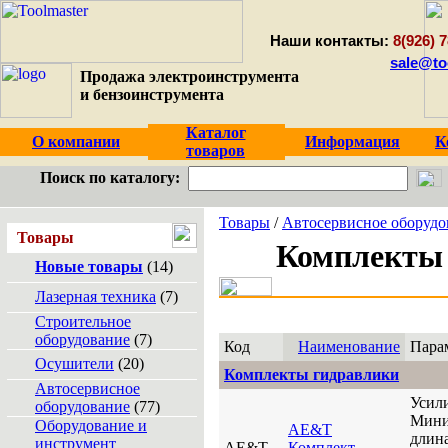
Наши контакты:
8(926) 7
sale@to
Продажа электроинструмента
и бензоинструмента
Каталог
О компании
Информация
К
товаров
Поиск по каталогу:
Товары
/
Автосервисное оборудо
Товары
Комплекты
Новые товары
(14)
Лазерная техника
(7)
Строительное
оборудование
(7)
Код
Наименование
Пара
Осушители
(20)
Комплекты гидравлики
Автосервисное
Усили
оборудование
(77)
Мини
Оборудование и
AE&T
длин
инструмент
AE&T
Комплект