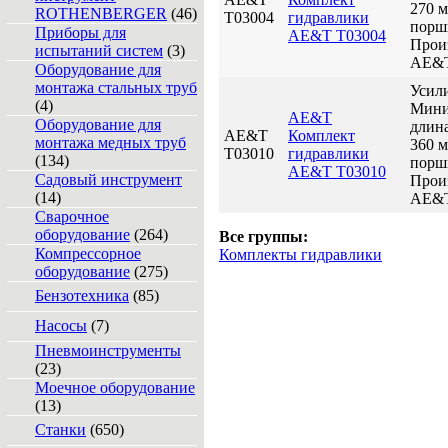
270 
ROTHENBERGER
(46)
Т03004
гидравлики
порш
Приборы для
AE&T Т03004
Прои
испытаний систем
(3)
AE&
Оборудование для
монтажа стальных труб
Усили
(4)
Мини
AE&T
Оборудование для
длин
AE&T
Комплект
монтажа медных труб
360 
Т03010
гидравлики
(134)
порш
AE&T Т03010
Садовый инструмент
Прои
(14)
AE&
Сварочное
оборудование
(264)
Все группы:
Компрессорное
Комплекты гидравлики
оборудование
(275)
Бензотехника
(85)
Насосы
(7)
Пневмоинструменты
(23)
Моечное оборудование
(13)
Станки
(650)