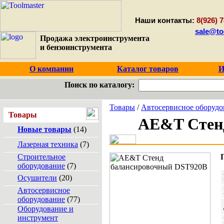
Наши контакты:
8(926) 7
sale@to
Продажа электроинструмента
и бензоинструмента
О компании
Каталог товаров
И
Поиск по каталогу:
Товары
/
Автосервисное оборудо
Товары
AE&T Стен
Новые товары
(14)
Лазерная техника
(7)
Строительное
оборудование
(7)
Осушители
(20)
Автосервисное
оборудование
(77)
Оборудование и
инструмент