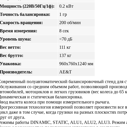
Мощность (220В/50Гц/1ф):
0.2 кВт
Точность балансировки:
1 гр
Скорость вращения:
200 об/мин
Время измерения:
8 сек
Уровень шума:
<70 дБ
Вес нетто:
111 кг
Вес брутто:
137 кг
Упаковка:
960х760х1240 мм
Производитель:
AE&T
Современный полуавтоматический балансировочный стенд для с
обслуживания со средним объемом работ, позволяющий производ
автомобилей, мотоциклов и легких грузовиков (вес колеса до 65 к
Динамическая и статическая балансировка.
Ввод вылета колеса при помощи измерительного рычага.
Прогрессивная технология измерений позволяет произвести все 
цикл даже в том случае, когда грузики на разных плоскостях потр
руг от друга.
Режимы работы DINAMIC, STATIC, ALU1, ALU2, ALU3. Режим а