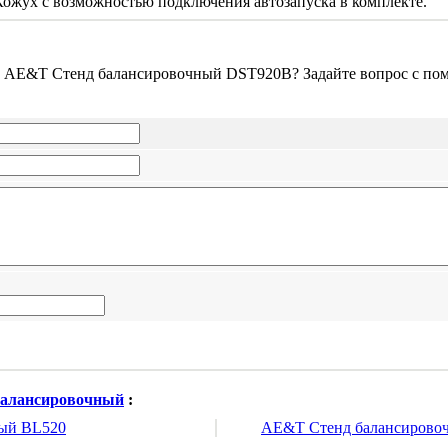
Кожух с возможностью подключения автозапуска в комплекте.
о AE&T Стенд балансировочный DST920B? Задайте вопрос с по
балансировочный
:
ый BL520
AE&T Стенд балансирово