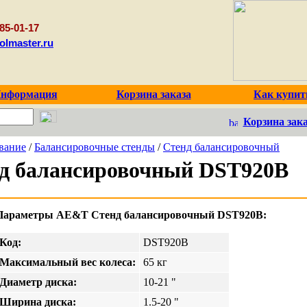
85-01-17
olmaster.ru
нформация
Корзина заказа
Как купит
Корзина зака
вание
/
Балансировочные стенды
/
Стенд балансировочный
д балансировочный DST920B
Параметры AE&T Стенд балансировочный DST920B:
Код:
DST920B
Максимальный вес колеса:
65 кг
Диаметр диска:
10-21 "
Ширина диска:
1.5-20 "