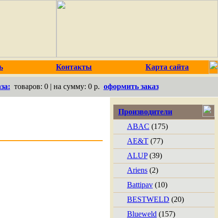
ь
Контакты
Карта сайта
за:
товаров:
0
| на сумму:
0 р.
оформить заказ
Производители
ABAC
(175)
AE&T
(77)
ALUP
(39)
Ariens
(2)
Battipav
(10)
BESTWELD
(20)
Blueweld
(157)