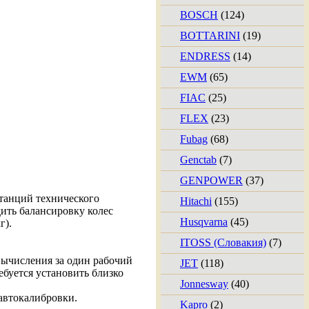
BOSCH
(124)
BOTTARINI
(19)
ENDRESS
(14)
EWM
(65)
FIAC
(25)
FLEX
(23)
Fubag
(68)
Genctab
(7)
GENPOWER
(37)
танций технического
Hitachi
(155)
ить балансировку колес
Husqvarna
(45)
г).
ITOSS (Словакия)
(7)
вычисления за один рабочий
JET
(118)
ебуется установить близко
Jonnesway
(40)
втокалибровки.
Kapro
(2)