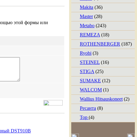
Makita
(36)
Master
(28)
мощью этой формы или
Metabo
(243)
REMEZA
(18)
ROTHENBERGER
(187)
Ryobi
(3)
STEINEL
(16)
STIGA
(25)
SUMAKE
(12)
WALCOM
(1)
Wallius Hitsauskoneet
(2)
Ресанта
(8)
Тор
(4)
чный DST910B