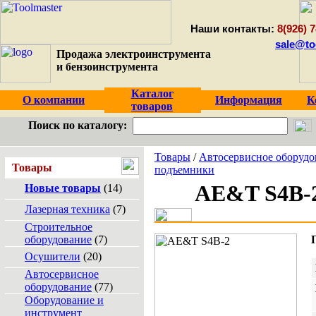
Наши контакты:
8(926) 7
sale@to
Продажа электроинструмента
и бензоинструмента
Каталог
О компании
Информация
К
товаров
Поиск по каталогу:
Товары
/
Автосервисное оборудо
Товары
подъемники
AE&T S4B-
Новые товары
(14)
Лазерная техника
(7)
Строительное
оборудование
(7)
Осушители
(20)
Автосервисное
оборудование
(77)
Оборудование и
инструмент