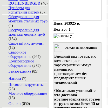
ROTHENBERGER
(46)
Приборы для
испытаний систем
(3)
Оборудование для
монтажа стальных труб
Цена:
203925 р.
(4)
Кол-во:
Оборудование для
монтажа медных труб
(134)
Садовый инструмент
(14)
ОБРАТИТЕ ВНИМАНИЕ!
Сварочное
Внешний вид товара, его
оборудование
(264)
комплектация и
Компрессорное
характеристики могут
оборудование
(275)
изменяться
Бензотехника
(85)
производителем
без
предварительных
Насосы
(7)
уведомлений
Пневмоинструменты
(23)
Обязательно учитывайте,
Моечное оборудование
что доставка
(13)
крупногабаритных грузов
Станки
(650)
и грузов весом более 15 кг
осуществляется до