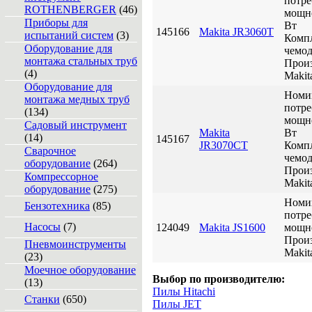
потре
ROTHENBERGER
(46)
мощно
Приборы для
Вт
145166
Makita JR3060T
испытаний систем
(3)
Компл
Оборудование для
чемо
монтажа стальных труб
Произ
(4)
Makit
Оборудование для
Номи
монтажа медных труб
потре
(134)
мощно
Садовый инструмент
Makita
Вт
(14)
145167
JR3070CT
Компл
Сварочное
чемо
оборудование
(264)
Произ
Компрессорное
Makit
оборудование
(275)
Номи
Бензотехника
(85)
потре
Насосы
(7)
124049
Makita JS1600
мощно
Произ
Пневмоинструменты
Makit
(23)
Моечное оборудование
Выбор по производителю:
(13)
Пилы Hitachi
Станки
(650)
Пилы JET