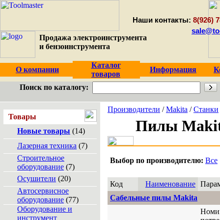
Наши контакты:
8(926) 7
sale@to
Продажа электроинструмента
и бензоинструмента
Каталог
О компании
Информация
К
товаров
Поиск по каталогу:
Производители
/
Makita
/
Станки
Товары
Пилы Maki
Новые товары
(14)
Лазерная техника
(7)
Строительное
Выбор по производителю:
Все
оборудование
(7)
Осушители
(20)
Код
Наименование
Пара
Автосервисное
Сабельные пилы Makita
оборудование
(77)
Оборудование и
Номи
инструмент