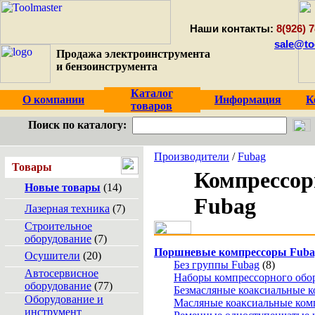
Наши контакты:
8(926) 7
sale@to
Продажа электроинструмента
и бензоинструмента
Каталог
О компании
Информация
К
товаров
Поиск по каталогу:
Производители
/
Fubag
Товары
Компрессор
Новые товары
(14)
Fubag
Лазерная техника
(7)
Строительное
оборудование
(7)
Поршневые компрессоры Fuba
Осушители
(20)
Без группы Fubag
(8)
Автосервисное
Наборы компрессорного обо
оборудование
(77)
Безмасляные коаксиальные 
Оборудование и
Масляные коаксиальные ком
инструмент