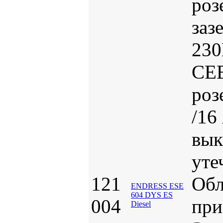
роз
заз
230
CEE
роз
/16
вык
уте
121
Обл
ENDRESS ESE
604 DYS ES
004
при
Diesel