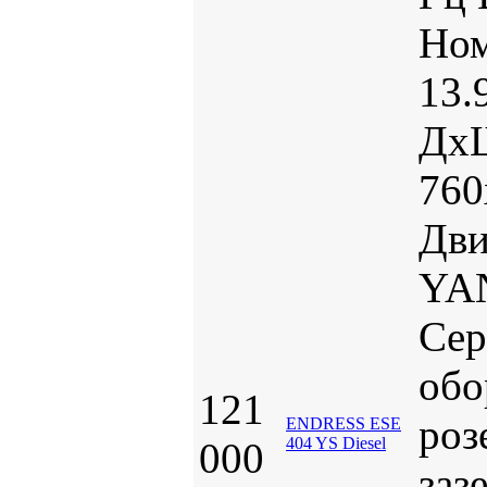
Ном
13.
Дх
760
Дви
YA
Сер
обо
121
роз
ENDRESS ESE
404 YS Diesel
000
заз