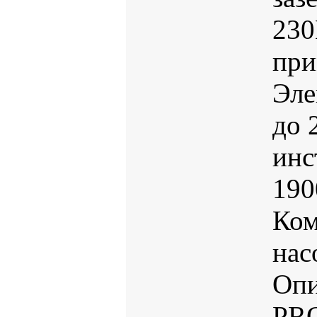
23
при
Эле
до 
инс
190
Ком
нас
Опи
PRO