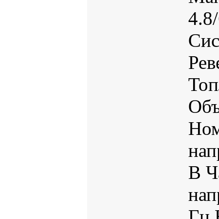
4.8
Сис
Рев
Топ
Объ
Ном
нап
В
Ч
нап
Гц