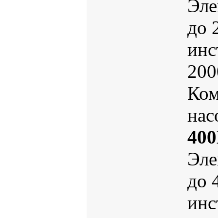
Эле
до 
инс
200
Ком
нас
400
Эле
до 
инс