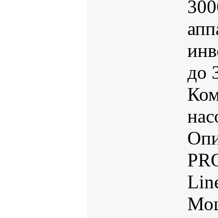
300
апп
инв
до 
Ком
нас
Опи
PRO
Lin
Мо