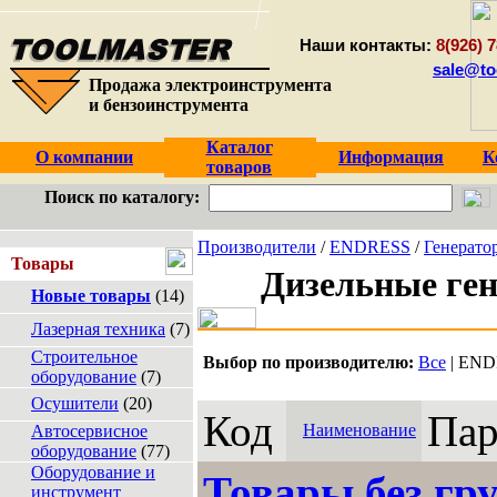
Наши контакты:
8(926) 7
sale@to
Продажа электроинструмента
и бензоинструмента
Каталог
О компании
Информация
К
товаров
Поиск по каталогу:
Производители
/
ENDRESS
/
Генерато
Товары
Дизельные ге
Новые товары
(14)
Лазерная техника
(7)
Строительное
Выбор по производителю:
Все
| EN
оборудование
(7)
Осушители
(20)
Код
Пар
Наименование
Автосервисное
оборудование
(77)
Оборудование и
Товары без гр
инструмент