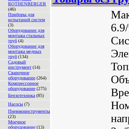
ROTHENBERGER
(46)
Мак
Приборы для
испытаний систем
6.9
(3)
Оборудование для
монтажа стальных
Сис
труб
(4)
Оборудование для
Эле
монтажа медных
труб
(134)
Садовый
Топ
инструмент
(14)
Сварочное
Объ
оборудование
(264)
Компрессорное
оборудование
(275)
Вре
Бензотехника
(85)
Ном
Насосы
(7)
Пневмоинструменты
нап
(23)
Моечное
оборудование
(13)