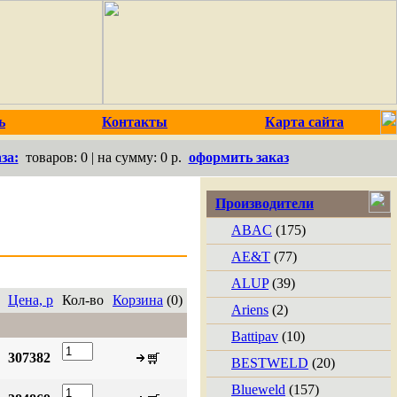
ь
Контакты
Карта сайта
за:
товаров:
0
| на сумму:
0 р.
оформить заказ
Производители
ABAC
(175)
AE&T
(77)
ALUP
(39)
Цена, р
Кол-во
Корзина
(0)
Ariens
(2)
Battipav
(10)
307382
BESTWELD
(20)
Blueweld
(157)