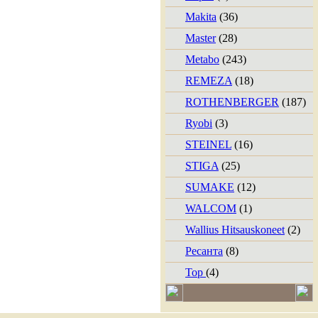
Makita
(36)
Master
(28)
Metabo
(243)
REMEZA
(18)
ROTHENBERGER
(187)
Ryobi
(3)
STEINEL
(16)
STIGA
(25)
SUMAKE
(12)
WALCOM
(1)
Wallius Hitsauskoneet
(2)
Ресанта
(8)
Тор
(4)