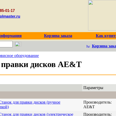
85-01-17
olmaster.ru
нформация
Корзина заказа
Как купит
Корзина зака
рвисное оборудование
 правки дисков AE&T
Параметры
анок для правки дисков (ручное
Производитель:
икой)
AE&T
нок для правки дисков (электрическое
Производитель: