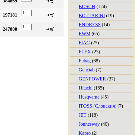
384869
BOSCH
(124)
197181
BOTTARINI
(19)
ENDRESS
(14)
247800
EWM
(65)
FIAC
(25)
FLEX
(23)
Fubag
(68)
Genctab
(7)
GENPOWER
(37)
Hitachi
(155)
Husqvarna
(45)
ITOSS (Словакия)
(7)
JET
(118)
Jonnesway
(40)
Kapro
(2)