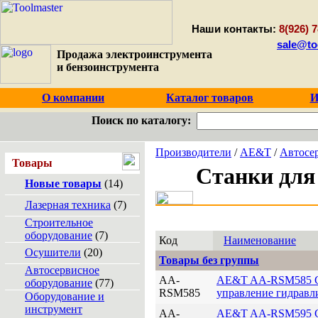
Наши контакты:
8(926) 7
sale@to
Продажа электроинструмента
и бензоинструмента
О компании
Каталог товаров
И
Поиск по каталогу:
Производители
/
AE&T
/
Автосе
Товары
Станки для
Новые товары
(14)
Лазерная техника
(7)
Строительное
оборудование
(7)
Код
Наименование
Осушители
(20)
Товары без группы
Автосервисное
AA-
AE&T AA-RSM585 Ст
оборудование
(77)
RSM585
управление гидравл
Оборудование и
инструмент
AA-
AE&T AA-RSM595 Ста