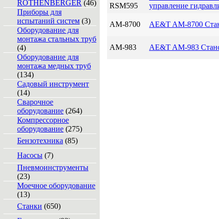
ROTHENBERGER
(46)
RSM595
управление гидравл
Приборы для
испытаний систем
(3)
AM-8700
AE&T AM-8700 Стан
Оборудование для
монтажа стальных труб
AM-983
AE&T AM-983 Стано
(4)
Оборудование для
монтажа медных труб
(134)
Садовый инструмент
(14)
Сварочное
оборудование
(264)
Компрессорное
оборудование
(275)
Бензотехника
(85)
Насосы
(7)
Пневмоинструменты
(23)
Моечное оборудование
(13)
Станки
(650)